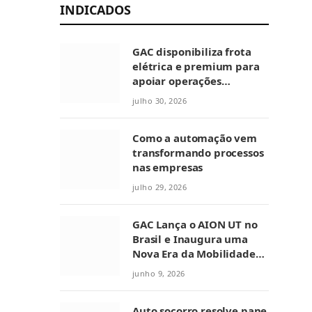
INDICADOS
GAC disponibiliza frota
elétrica e premium para
apoiar operações
intensivas de mídia
julho 30, 2026
durante a Copa do Mundo
no México
Como a automação vem
transformando processos
nas empresas
julho 29, 2026
GAC Lança o AION UT no
Brasil e Inaugura uma
Nova Era da Mobilidade
Elétrica
junho 9, 2026
Auto socorro resolve pane