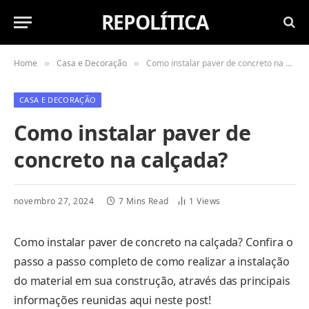
REPOLÍTICA
Home
Casa e Decoração
Como instalar paver de concreto na calçada?
»
»
CASA E DECORAÇÃO
Como instalar paver de
concreto na calçada?
novembro 27, 2024
7 Mins Read
1
Views
Como instalar paver de concreto na calçada? Confira o
passo a passo completo de como realizar a instalação
do material em sua construção, através das principais
informações reunidas aqui neste post!