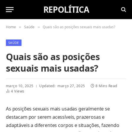
REPOLÍTICA
Home
Saúde
Quais são as posições sexuais mais usadas?
»
»
SAÚDE
Quais são as posições
sexuais mais usadas?
março 10, 2025
Updated:
março 27, 2025
8 Mins Read
4
Views
As posições sexuais mais usadas geralmente se
destacam por serem acessíveis, prazerosas e
adaptáveis a diferentes corpos e situações, fazendo